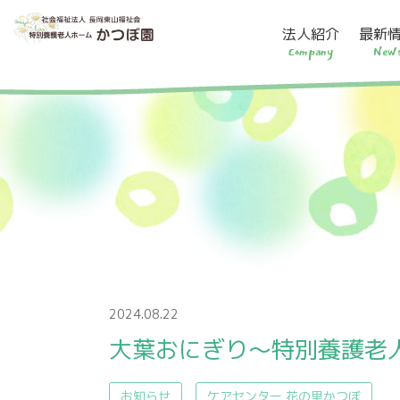
法人紹介
最新
Company
New
2024.08.22
大葉おにぎり～特別養護老
お知らせ
ケアセンター 花の里かつぼ